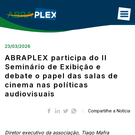
HOME
23/03/2026
SOBRE
ABRAPLEX participa do II
ASSOCIADOS
Seminário de Exibição e
debate o papel das salas de
DADOS DO SETOR
cinema nas políticas
BLOG
audiovisuais
IMPRENSA
CONTATO
Compartilhe a Notícia
Diretor executivo da associação, Tiago Mafra